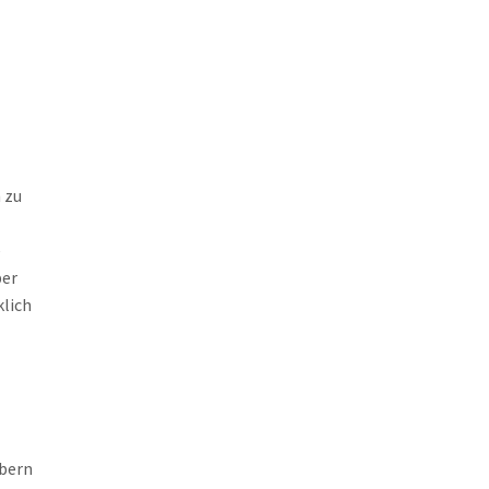
 zu
e
ber
klich
ebern