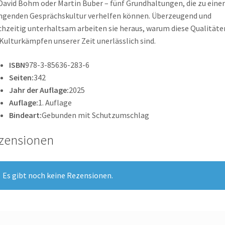
David Bohm oder Martin Buber – fünf Grundhaltungen, die zu einer
ngenden Gesprächskultur verhelfen können. Überzeugend und
chzeitig unter­haltsam arbeiten sie heraus, warum diese Quali­täte
Kulturkämpfen unserer Zeit uner­lässlich sind.
ISBN
978-3-85636-283-6
Seiten:
342
Jahr der Auflage:
2025
Auflage:
1. Auflage
Bindeart:
Gebunden mit Schutzumschlag
zensionen
Es gibt noch keine Rezensionen.