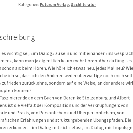
Von
Kategorien:
Futurum Verlag
,
Sachliteratur
Tulpen,
Giraffenherzen
und
dem
schreibung
Dialog
Die
 es wichtig sei, «im Dialog» zu sein und mit­ einander «ins Gespräch
fünf
en», kann man ja eigentlich kaum mehr hören. Aber da fängt es
Grundhaltungen
 schon an: beim Hören. Wie höre ich etwas neu, jedes Mal neu? Wi
einer
che ich so, dass ich den Anderen weder überwältige noch mich sel
neuen
 zufrieden zurücklehne, sondern auf eine Weise, an der andere wir
Gesprächskultur
nüpfen können?
Menge
Faszinierende an dem Buch von Berenike Stolzenburg und Albert
ens ist die Vielfalt der Komposition und der Verknüpfungen: von
rie und Praxis, von Persönlichem und Überpersönlichem, von
rafischen Erfahrun­gen und strukturgebenden Übungspfaden. Die
ren erkunden – im Dialog mit sich selbst, im Dialog mit Impulsg