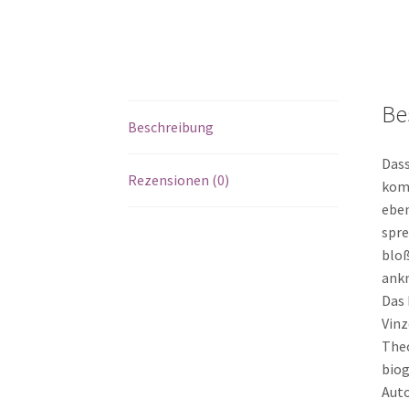
Be
Beschreibung
Dass
Rezensionen (0)
komm
eben
spre
bloß
ank
Das 
Vinz
Theo
biog
Auto