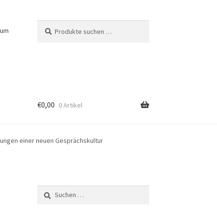
Suchen
Suchen
sum
nach:
€
0,00
0 Artikel
ltungen einer neuen Gesprächskultur
Suchen
nach: