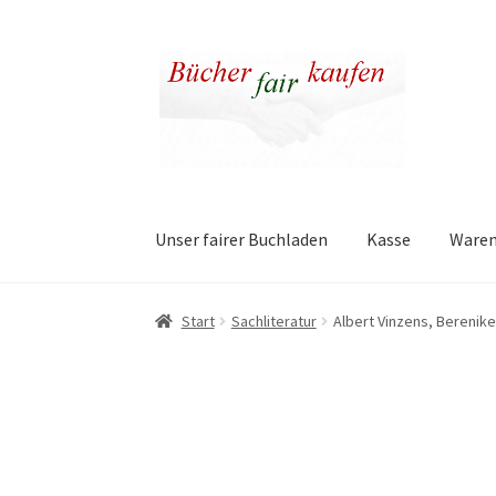
Zur
Zum
Navigation
Inhalt
springen
springen
Unser fairer Buchladen
Kasse
Ware
Start
Sachliteratur
Albert Vinzens, Berenik