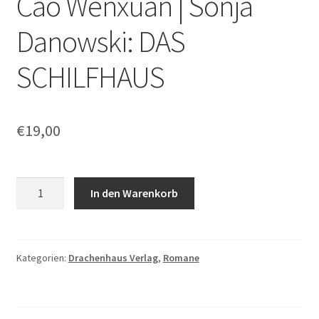
Cao Wenxuan | Sonja
Danowski: DAS
SCHILFHAUS
€
19,00
Cao
In den Warenkorb
Wenxuan
|
Sonja
Danowski:
Kategorien:
Drachenhaus Verlag
,
Romane
DAS
SCHILFHAUS
Menge