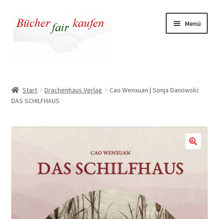
Zur
Zum
Menü
Navigation
Inhalt
springen
springen
Unser fairer Buchladen
Start
Drachenhaus Verlag
Cao Wenxuan | Sonja Danowski:
DAS SCHILFHAUS
Kasse
Warenkorb
Warum fair kaufen
🔍