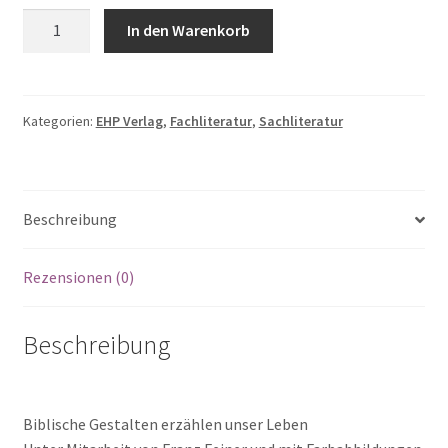
Hans
In den Warenkorb
Neuhold:
INTEGRATIVE
GESTALTPÄDAGOGIK
UND
Kategorien:
EHP Verlag
,
Fachliteratur
,
Sachliteratur
BIBLISCHE
SPIRITUALITÄT
Menge
Beschreibung
Rezensionen (0)
Beschreibung
Biblische Gestalten erzählen unser Leben