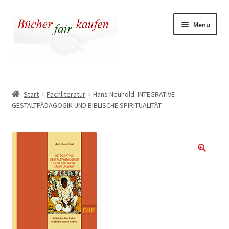
Zur
Zum
Menü
Navigation
Inhalt
springen
springen
Unser fairer Buchladen
Start
Fachliteratur
Hans Neuhold: INTEGRATIVE
GESTALTPÄDAGOGIK UND BIBLISCHE SPIRITUALITÄT
Kasse
Warenkorb
Warum fair kaufen