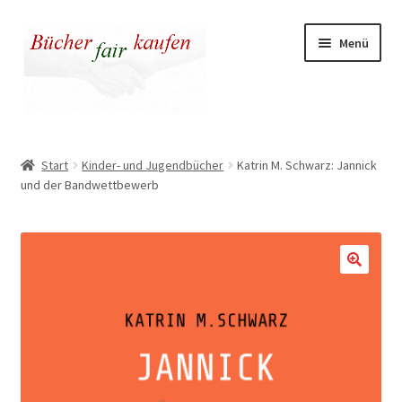
Zur
Zum
Menü
Navigation
Inhalt
springen
springen
Unser fairer Buchladen
Start
Kinder- und Jugendbücher
Katrin M. Schwarz: Jannick
und der Bandwettbewerb
Kasse
Warenkorb
Warum fair kaufen
🔍