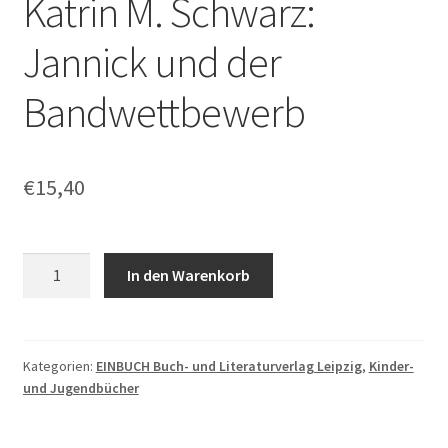
Katrin M. Schwarz:
Jannick und der
Bandwettbewerb
€
15,40
Katrin
In den Warenkorb
M.
Schwarz:
Jannick
und
Kategorien:
EINBUCH Buch- und Literaturverlag Leipzig
,
Kinder-
und Jugendbücher
der
Bandwettbewerb
Menge