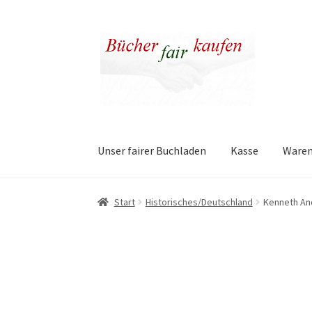
Zur
Zum
Navigation
Inhalt
springen
springen
Unser fairer Buchladen
Kasse
Ware
Start
Historisches/Deutschland
Kenneth And