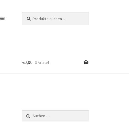
Suchen
Suchen
sum
nach:
€
0,00
0 Artikel
Suchen
nach: