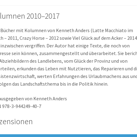
ging
Menge
lumnen 2010–2017
 Bücher mit Kolumnen von Kenneth Anders (Latte Macchiato im
h – 2011, Crazy Horse – 2012 sowie Viel Glück auf dem Acker – 2014
 inzwischen vergriffen. Der Autor hat einige Texte, die noch von
resse sein können, zusammengestellt und überarbeitet. Sie beric
Abziehbildern des Landlebens, vom Glück der Provinz und von
rteilen, erkunden das Leben mit Nutztieren, das Reparieren und d
istenzwirtschaft, werten Erfahrungen des Urlaubmachens aus un
olgen das Landschaftsthema bis in die Politik hinein.
ausgegeben von Kenneth Anders
 978-3-944249-40-7
zensionen