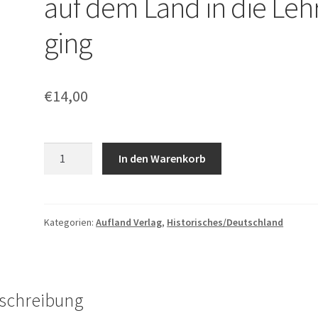
auf dem Land in die Leh
ging
€
14,00
Kenneth
In den Warenkorb
Anders:
Wie
ich
auf
Kategorien:
Aufland Verlag
,
Historisches/Deutschland
dem
Land
in
die
schreibung
Lehre