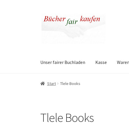
Zur
Zum
Navigation
Inhalt
springen
springen
Unser fairer Buchladen
Kasse
Ware
Start
Tlele Books
Tlele Books