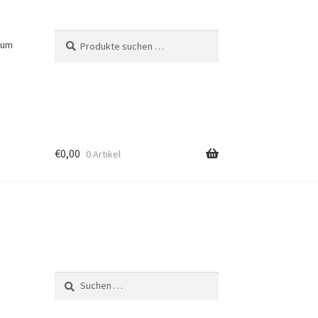
Suchen
Suchen
sum
nach:
€
0,00
0 Artikel
Suchen
nach: