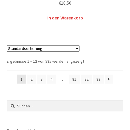
€
18,50
In den Warenkorb
Ergebnisse 1 – 12 von 985 werden angezeigt
1
2
3
4
…
81
82
83
Suchen
nach: