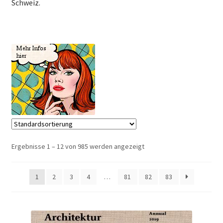
Schweiz.
Ergebnisse 1 – 12 von 985 werden angezeigt
1
2
3
4
…
81
82
83