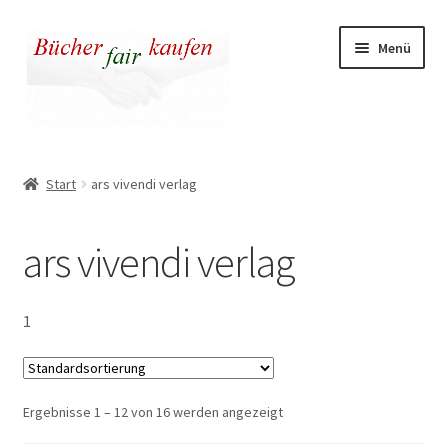
Zur
Zum
Menü
Navigation
Inhalt
springen
springen
Unser fairer Buchladen
Start
ars vivendi verlag
Kasse
ars vivendi verlag
Warenkorb
Warum fair kaufen
1
Ergebnisse 1 – 12 von 16 werden angezeigt