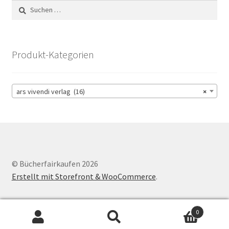
Suchen
nach:
Produkt-Kategorien
ars vivendi verlag (16)
×
© Bücherfairkaufen 2026
Erstellt mit Storefront & WooCommerce
.
0
Suchen
Suchen