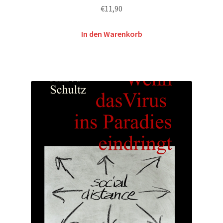
Bewertet mit
€
11,90
5.00
von 5
In den Warenkorb