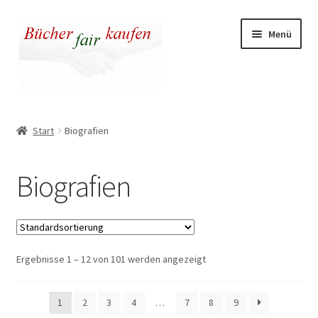
Zur
Zum
Menü
Navigation
Inhalt
springen
springen
Unser fairer Buchladen
Start
Biografien
Kasse
Biografien
Warenkorb
Warum fair kaufen
Ergebnisse 1 – 12 von 101 werden angezeigt
1
2
3
4
…
7
8
9