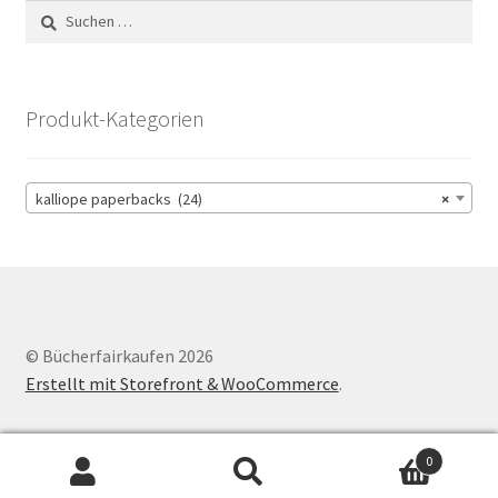
Suchen
nach:
Produkt-Kategorien
kalliope paperbacks (24)
×
© Bücherfairkaufen 2026
Erstellt mit Storefront & WooCommerce
.
0
Suchen
Suchen