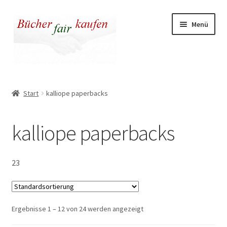
Zur
Zum
Menü
Navigation
Inhalt
springen
springen
Unser fairer Buchladen
Start
kalliope paperbacks
Kasse
kalliope paperbacks
Warenkorb
Warum fair kaufen
23
Ergebnisse 1 – 12 von 24 werden angezeigt