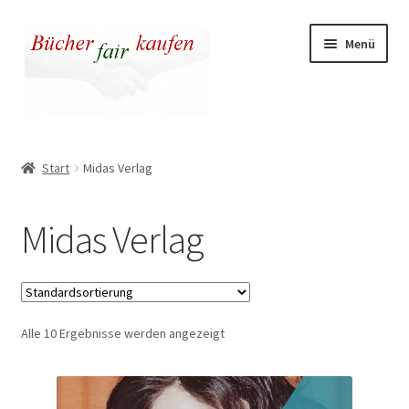
Zur
Zum
Menü
Navigation
Inhalt
springen
springen
Unser fairer Buchladen
Start
Midas Verlag
Kasse
Midas Verlag
Warenkorb
Warum fair kaufen
Alle 10 Ergebnisse werden angezeigt