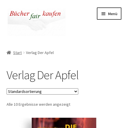
Zur
Zum
Menü
Navigation
Inhalt
springen
springen
Unser fairer Buchladen
Start
Verlag Der Apfel
Kasse
Verlag Der Apfel
Warenkorb
Warum fair kaufen
Alle 10 Ergebnisse werden angezeigt