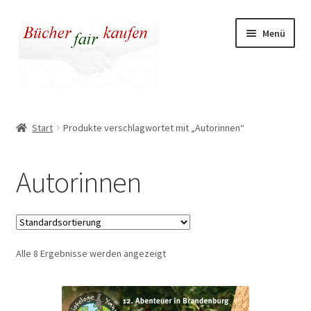
Zur
Zum
Menü
Navigation
Inhalt
springen
springen
Unser fairer Buchladen
Start
Produkte verschlagwortet mit „Autorinnen“
Kasse
Autorinnen
Warenkorb
Warum fair kaufen
Alle 8 Ergebnisse werden angezeigt