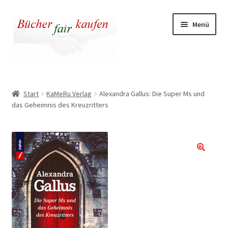
Zur
Zum
Menü
Navigation
Inhalt
springen
springen
Unser fairer Buchladen
Start
KaMeRu Verlag
Alexandra Gallus: Die Super Ms und
das Geheimnis des Kreuzritters
Kasse
Warenkorb
Warum fair kaufen