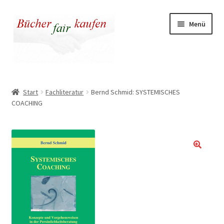
Zur
Zum
Menü
Navigation
Inhalt
springen
springen
Unser fairer Buchladen
Start
Fachliteratur
Bernd Schmid: SYSTEMISCHES
COACHING
Kasse
Warenkorb
Warum fair kaufen