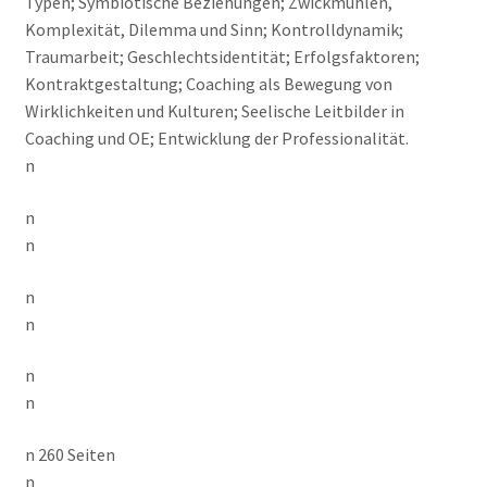
Typen; Symbiotische Beziehungen; Zwickmühlen,
Komplexität, Dilemma und Sinn; Kontrolldynamik;
Traumarbeit; Geschlechtsidentität; Erfolgsfaktoren;
Kontraktgestaltung; Coaching als Bewegung von
Wirklichkeiten und Kulturen; Seelische Leitbilder in
Coaching und OE; Entwicklung der Professionalität.
n
n
n
n
n
n
n
n 260 Seiten
n