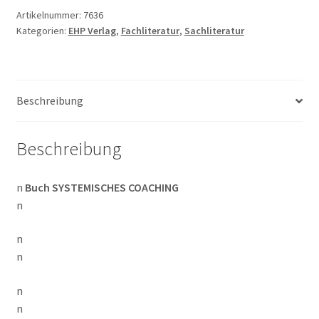
Menge
Artikelnummer:
7636
Kategorien:
EHP Verlag
,
Fachliteratur
,
Sachliteratur
Beschreibung
Beschreibung
n
Buch SYSTEMISCHES COACHING
n
n
n
n
n