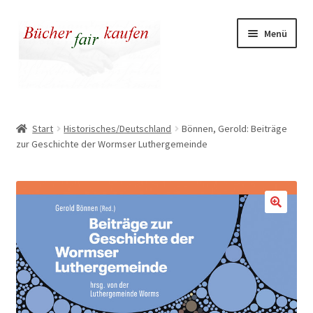
Zur
Zum
Menü
Navigation
Inhalt
springen
springen
Unser fairer Buchladen
Start
Historisches/Deutschland
Bönnen, Gerold: Beiträge
zur Geschichte der Wormser Luthergemeinde
Kasse
Warenkorb
Warum fair kaufen