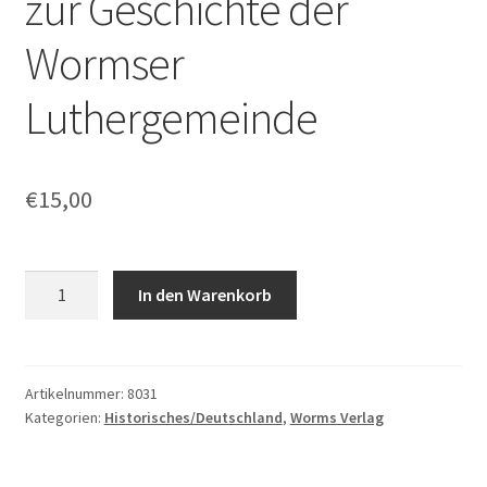
zur Geschichte der
Wormser
Luthergemeinde
€
15,00
Bönnen,
In den Warenkorb
Gerold:
Beiträge
zur
Geschichte
Artikelnummer:
8031
Kategorien:
Historisches/Deutschland
,
Worms Verlag
der
Wormser
Luthergemeinde