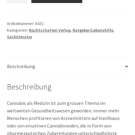
Berger
Markus
Fankhauser
Manfred
Artikelnummer:
8432
Kategorien:
Nachtschatten Verlag
,
Ratgeber/Lebenshilfe
,
Eigenmann
Sachliteratur
Daniela:
Cannabis
in
der
Beschreibung
Medizin
Praxis
-
Beschreibung
Präparate
-
Cannabis als Medizin ist zum grossen Thema im
Forschung
weltweiten Gesundheitswesen geworden. Immer mehr
Menge
Menschen profitieren von Arzneimitteln auf Hanfbasis
oder von einzelnen Cannabinoiden, die in Form von
pharmezeutischen Zubereitungen unterschiedlichste