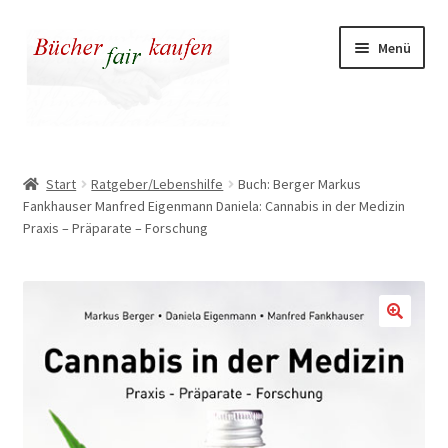
Zur
Zum
Menü
Navigation
Inhalt
springen
springen
Unser fairer Buchladen
Start
Ratgeber/Lebenshilfe
Buch: Berger Markus
Fankhauser Manfred Eigenmann Daniela: Cannabis in der Medizin
Kasse
Praxis – Präparate – Forschung
Warenkorb
Warum fair kaufen