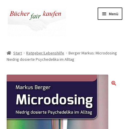
Zur
Zum
Menü
Navigation
Inhalt
springen
springen
Unser fairer Buchladen
Start
Ratgeber/Lebenshilfe
Berger Markus: Microdosing
Niedrig dosierte Psychedelika im Alltag
Kasse
Warenkorb
Warum fair kaufen