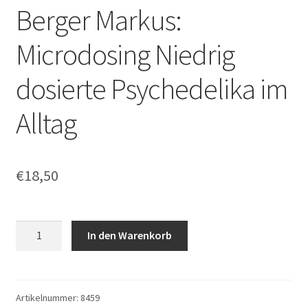
Berger Markus:
Microdosing Niedrig
dosierte Psychedelika im
Alltag
€
18,50
Berger
In den Warenkorb
Markus:
Microdosing
Niedrig
dosierte
Artikelnummer:
8459