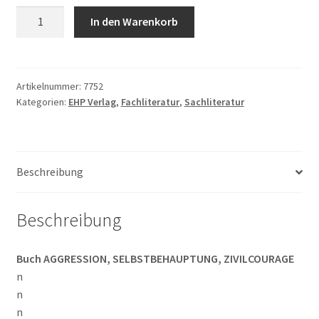
Frank-
In den Warenkorb
M.
Staemmler,
Rolf
Merten
Artikelnummer:
7752
Kategorien:
EHP Verlag
,
Fachliteratur
,
Sachliteratur
(Hrsg.):
AGGRESSION,
SELBSTBEHAUPTUNG,
ZIVILCOURAGE
Beschreibung
Menge
Beschreibung
Buch AGGRESSION, SELBSTBEHAUPTUNG, ZIVILCOURAGE
n
n
n