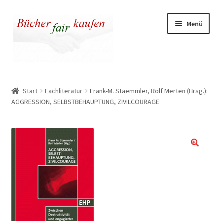
Zur
Zum
Menü
Navigation
Inhalt
springen
springen
Unser fairer Buchladen
Start
Fachliteratur
Frank-M. Staemmler, Rolf Merten (Hrsg.):
AGGRESSION, SELBSTBEHAUPTUNG, ZIVILCOURAGE
Kasse
Warenkorb
Warum fair kaufen