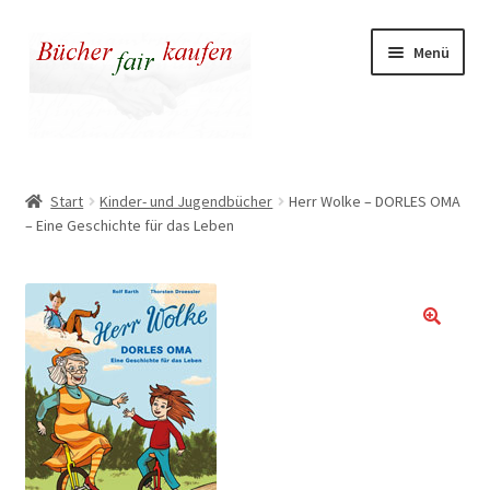
Zur
Zum
Menü
Navigation
Inhalt
springen
springen
Unser fairer Buchladen
Start
Kinder- und Jugendbücher
Herr Wolke – DORLES OMA
– Eine Geschichte für das Leben
Kasse
Warenkorb
Warum fair kaufen