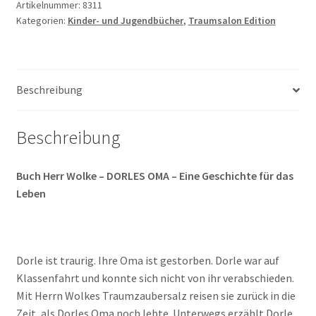
OMA
Artikelnummer:
8311
Kategorien:
Kinder- und Jugendbücher
,
Traumsalon Edition
-
Eine
Geschichte
für
Beschreibung
das
Leben
Menge
Beschreibung
Buch Herr Wolke – DORLES OMA – Eine Geschichte für das
Leben
Dorle ist traurig. Ihre Oma ist gestorben. Dorle war auf
Klassenfahrt und konnte sich nicht von ihr verabschieden.
Mit Herrn Wolkes Traumzaubersalz reisen sie zurück in die
Zeit, als Dorles Oma noch lebte. Unterwegs erzählt Dorle