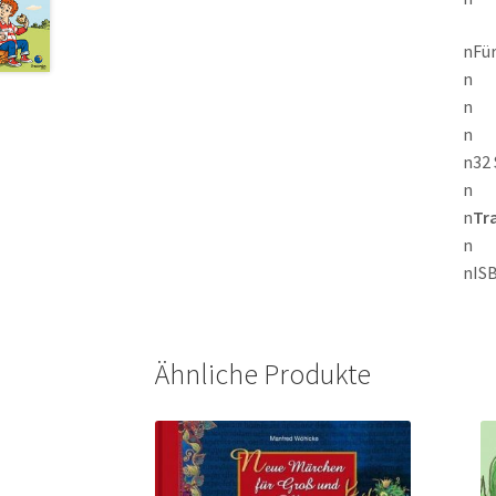
nFür
n
n
n
n32 
n
n
Tr
n
nISB
Ähnliche Produkte