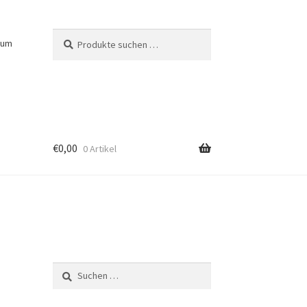
Suchen
Suchen
sum
nach:
€
0,00
0 Artikel
Suchen
nach: