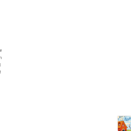
e
n
l
!