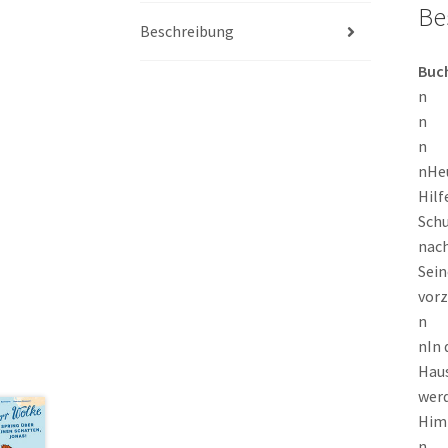
Be
Beschreibung
Bu
n
n
n
nHeu
Hilf
Schu
nach
Sein
vorz
n
nIn 
Haus
werd
Him
n