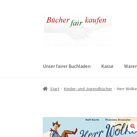
Zur
Zum
Navigation
Inhalt
springen
springen
Unser fairer Buchladen
Kasse
Ware
Start
Kinder- und Jugendbücher
Herr Wolke