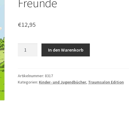
Freunde
€
12,95
Herr
In den Warenkorb
Wolke
und
seine
Freunde
Artikelnummer:
8317
Kategorien:
Kinder- und Jugendbücher
,
Traumsalon Edition
Menge