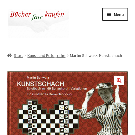
Zur
Zum
Menü
Navigation
Inhalt
springen
springen
Unser fairer Buchladen
Start
Kunst und Fotografie
Martin Schwarz: Kunstschach
Kasse
Warenkorb
Warum fair kaufen