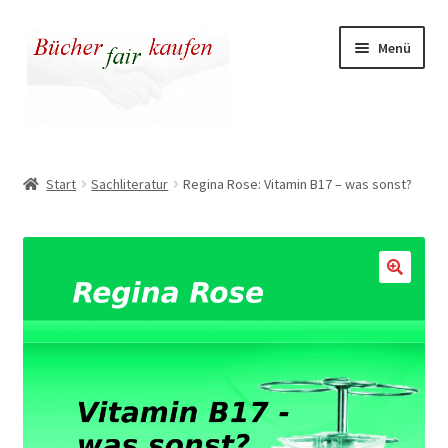
Zur
Zum
Menü
Navigation
Inhalt
springen
springen
Unser fairer Buchladen
Start
Sachliteratur
Regina Rose: Vitamin B17 – was sonst?
Kasse
Warenkorb
Warum fair kaufen