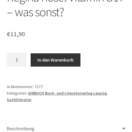
– was sonst?
€
11,90
Regina
In den Warenkorb
Rose:
Vitamin
B17
-
Artikelnummer:
7277
Kategorien:
EINBUCH Buch- und Literaturverlag Leipzig
,
was
Sachliteratur
sonst?
Menge
Beschreibung