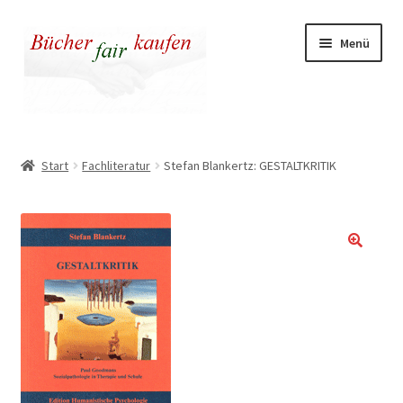
Zur
Zum
Menü
Navigation
Inhalt
springen
springen
Unser fairer Buchladen
Start
Fachliteratur
Stefan Blankertz: GESTALTKRITIK
Kasse
Warenkorb
Warum fair kaufen