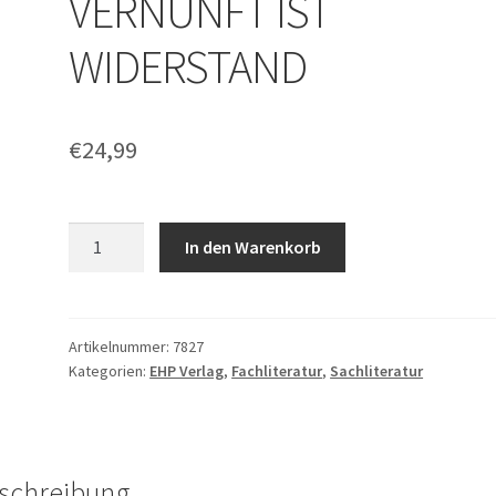
VERNUNFT IST
WIDERSTAND
€
24,99
Stefan
In den Warenkorb
Blankertz:
VERNUNFT
IST
WIDERSTAND
Artikelnummer:
7827
Kategorien:
EHP Verlag
,
Fachliteratur
,
Sachliteratur
Menge
schreibung