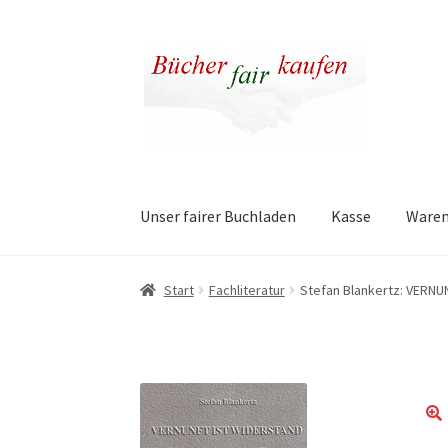
Zur
Zum
Navigation
Inhalt
springen
springen
Unser fairer Buchladen
Kasse
Ware
Start
Fachliteratur
Stefan Blankertz: VERN