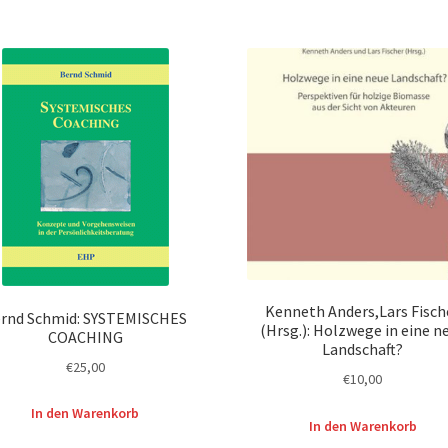
Kenneth Anders,Lars Fisch
rnd Schmid: SYSTEMISCHES
(Hrsg.): Holzwege in eine n
COACHING
Landschaft?
€
25,00
€
10,00
In den Warenkorb
In den Warenkorb