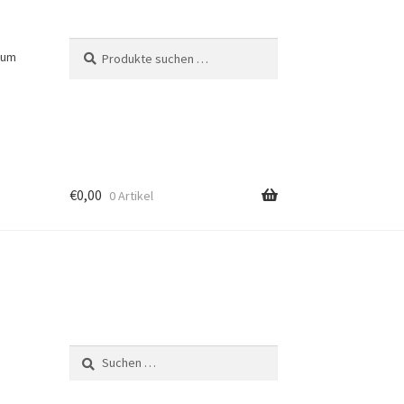
Suchen
Suchen
sum
nach:
€
0,00
0 Artikel
Suchen
nach: