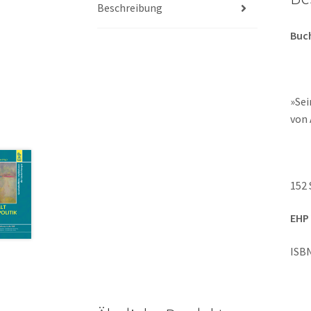
Beschreibung
Buc
»Sei
von 
152 
EHP 
ISBN