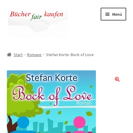
Zur
Zum
Menü
Navigation
Inhalt
springen
springen
Unser fairer Buchladen
Start
Romane
Stefan Korte: Bock of Love
Kasse
Warenkorb
Warum fair kaufen