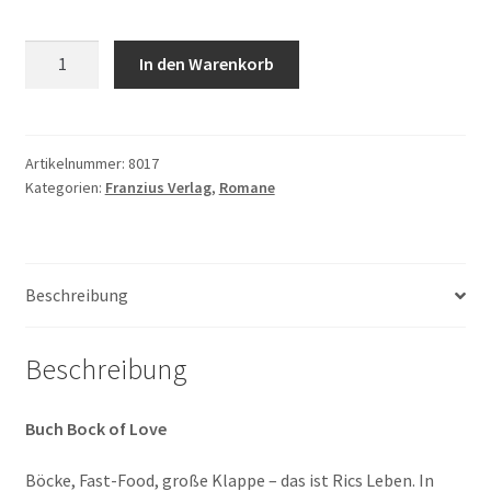
Stefan
In den Warenkorb
Korte:
Bock
of
Love
Artikelnummer:
8017
Kategorien:
Franzius Verlag
,
Romane
Menge
Beschreibung
Beschreibung
Buch Bock of Love
Böcke, Fast-Food, große Klappe – das ist Rics Leben. In