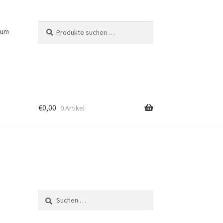
Suchen
Suchen
sum
nach:
€
0,00
0 Artikel
Suchen
nach: