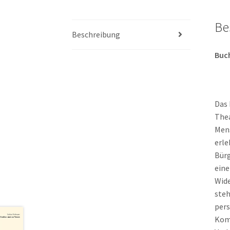
Be
Beschreibung
Buc
Das 
Thea
Mens
erle
Bürg
eine
Wide
steh
pers
Komm