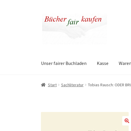
Zur
Zum
Navigation
Inhalt
springen
springen
Unser fairer Buchladen
Kasse
Ware
Start
Sachliteratur
Tobias Rausch: ODER BR