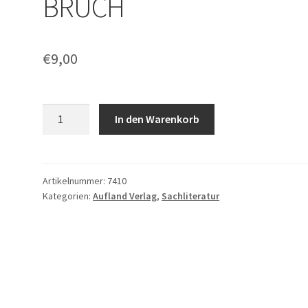
BRUCH
€
9,00
Tobias
In den Warenkorb
Rausch:
ODER
BRUCH
Menge
Artikelnummer:
7410
Kategorien:
Aufland Verlag
,
Sachliteratur