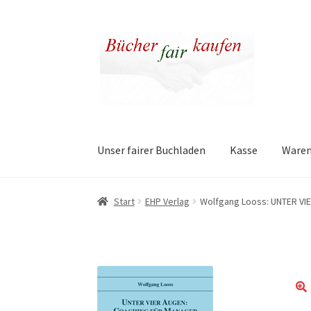
Zur
Zum
Navigation
Inhalt
springen
springen
Unser fairer Buchladen
Kasse
Ware
Start
EHP Verlag
Wolfgang Looss: UNTER V