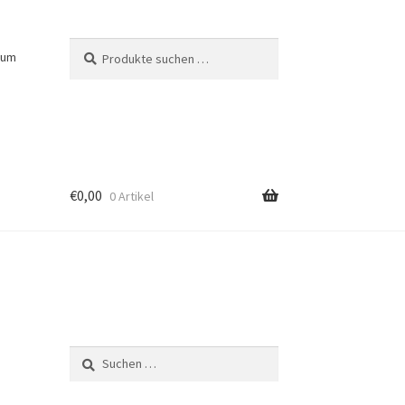
Suchen
Suchen
sum
nach:
€
0,00
0 Artikel
Suchen
nach: