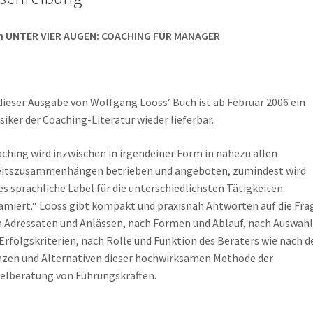
h UNTER VIER AUGEN: COACHING FÜR MANAGER
dieser Ausgabe von Wolfgang Looss‘ Buch ist ab Februar 2006 ein
siker der Coaching-Literatur wieder lieferbar.
ching wird inzwischen in irgendeiner Form in nahezu allen
eitszusammenhängen betrieben und angeboten, zumindest wird
es sprachliche Label für die unterschiedlichsten Tätigkeiten
amiert.“ Looss gibt kompakt und praxisnah Antworten auf die Fra
 Adressaten und Anlässen, nach Formen und Ablauf, nach Auswahl
Erfolgskriterien, nach Rolle und Funktion des Beraters wie nach d
zen und Alternativen dieser hochwirksamen Methode der
elberatung von Führungskräften.