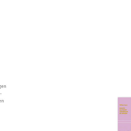
gen
-
en