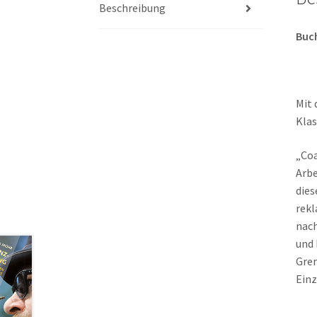
Beschreibung
Buc
Mit 
Klas
„Coa
Arb
dies
rekl
nach
und 
Gren
Einz