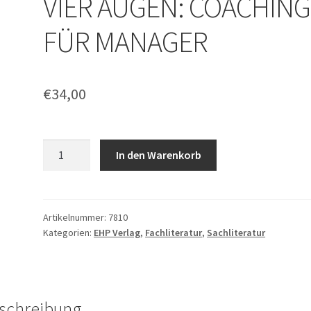
VIER AUGEN: COACHING
FÜR MANAGER
€
34,00
Wolfgang
In den Warenkorb
Looss:
UNTER
VIER
AUGEN:
Artikelnummer:
7810
Kategorien:
EHP Verlag
,
Fachliteratur
,
Sachliteratur
COACHING
FÜR
MANAGER
Menge
schreibung