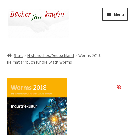
Zur
Zum
Menü
Navigation
Inhalt
springen
springen
Unser fairer Buchladen
Start
Historisches/Deutschland
Worms 2018.
Heimatjahrbuch für die Stadt Worms
Kasse
Warenkorb
Warum fair kaufen