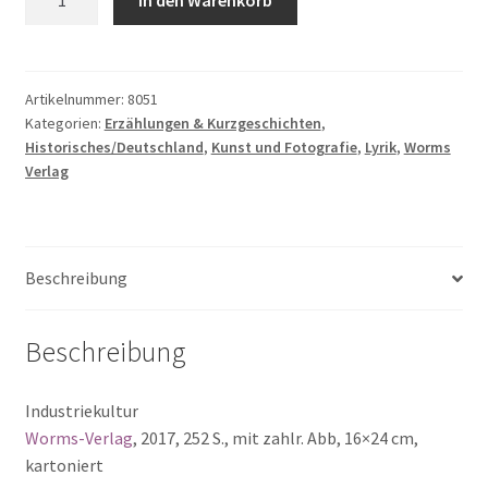
In den Warenkorb
2018.
Heimatjahrbuch
für
die
Artikelnummer:
8051
Kategorien:
Erzählungen & Kurzgeschichten
,
Stadt
Historisches/Deutschland
,
Kunst und Fotografie
,
Lyrik
,
Worms
Worms
Verlag
Menge
Beschreibung
Beschreibung
Industriekultur
Worms-Verlag
, 2017, 252 S., mit zahlr. Abb, 16×24 cm,
kartoniert