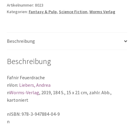
der
Artikelnummer:
8023
Kategorien:
Fantasy & Pulp
,
Science Fiction
,
Worms Verlag
Nibelungen,
Band
4
Menge
Beschreibung
Beschreibung
Fafnir Feuerdrache
nVon:
Liebers, Andrea
n
Worms-Verlag
, 2019, 184 S., 15 x 21 cm, zahlr. Abb.,
kartoniert
nISBN: 978-3-947884-04-9
n