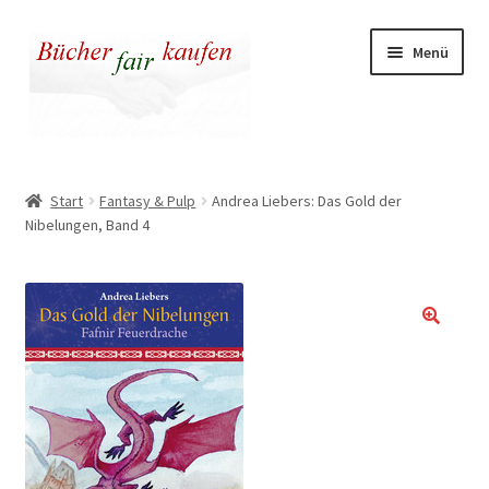
Zur
Zum
Menü
Navigation
Inhalt
springen
springen
Unser fairer Buchladen
Start
Fantasy & Pulp
Andrea Liebers: Das Gold der
Nibelungen, Band 4
Kasse
Warenkorb
Warum fair kaufen