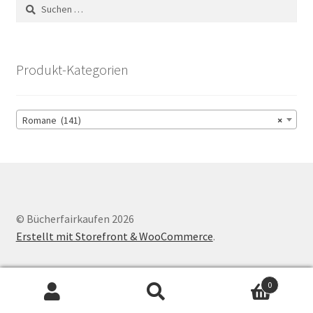
Suchen
nach:
Produkt-Kategorien
Romane (141)
×
© Bücherfairkaufen 2026
Erstellt mit Storefront & WooCommerce
.
0
Suchen
Suchen