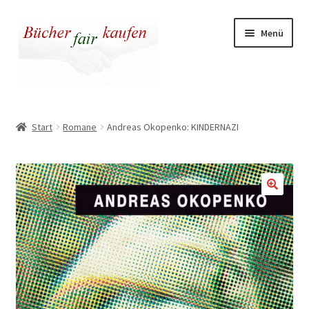
Zur
Zum
Menü
Navigation
Inhalt
springen
springen
Unser fairer Buchladen
Start
Romane
Andreas Okopenko: KINDERNAZI
Kasse
Warenkorb
Warum fair kaufen