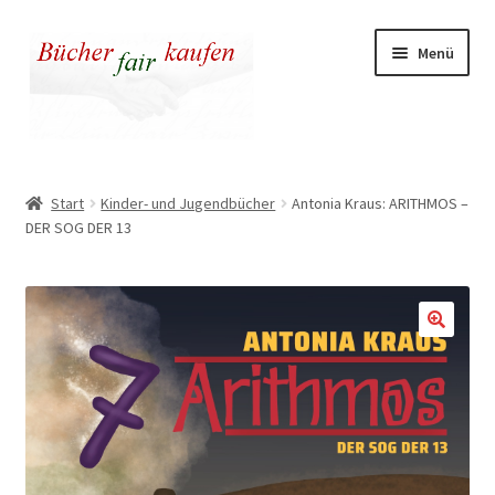
Zur
Zum
Menü
Navigation
Inhalt
springen
springen
Unser fairer Buchladen
Start
Kinder- und Jugendbücher
Antonia Kraus: ARITHMOS –
DER SOG DER 13
Kasse
Warenkorb
Warum fair kaufen