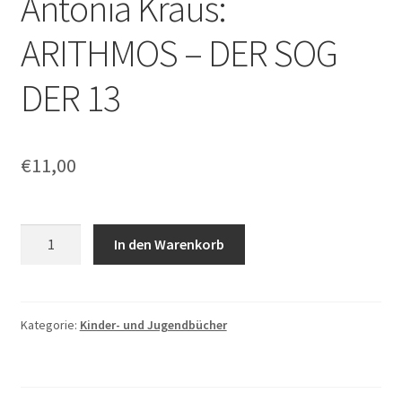
Antonia Kraus:
ARITHMOS – DER SOG
DER 13
€
11,00
Antonia
In den Warenkorb
Kraus:
ARITHMOS
–
DER
Kategorie:
Kinder- und Jugendbücher
SOG
DER
13