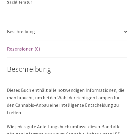
Sachliteratur
LED.
Innovative
Beleuchtung
fürs
Beschreibung
Indoor-
Growing
Menge
Rezensionen (0)
Beschreibung
Dieses Buch enthält alle notwendigen Informationen, die
man braucht, um bei der Wahl der richtigen Lampen für
den Cannabis-Anbau eine intelligente Entscheidung zu
treffen.
Wie jedes gute Anleitungsbuch umfasst dieser Band alle