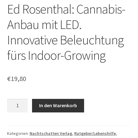
Ed Rosenthal: Cannabis-
Anbau mit LED.
Innovative Beleuchtung
fürs Indoor-Growing
€
19,80
Ed
In den Warenkorb
Rosenthal:
Cannabis-
Anbau
mit
Kategorien:
Nachtschatten Verlag
,
Ratgeber/Lebenshilfe
,