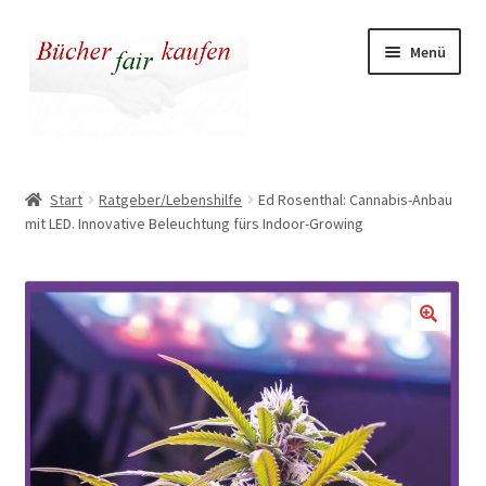
Zur
Zum
Menü
Navigation
Inhalt
springen
springen
Unser fairer Buchladen
Start
Ratgeber/Lebenshilfe
Ed Rosenthal: Cannabis-Anbau
mit LED. Innovative Beleuchtung fürs Indoor-Growing
Kasse
Warenkorb
Warum fair kaufen