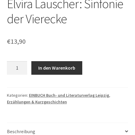
Elvira Lauscher: Sinfonie
der Vierecke
€
13,90
Elvira
In den Warenkorb
Lauscher:
Sinfonie
der
Vierecke
Kategorien:
EINBUCH Buch- und Literaturverlag Leipzig
,
Erzählungen & Kurzgeschichten
Menge
Beschreibung