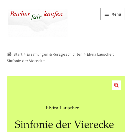
Zur
Zum
Menü
Navigation
Inhalt
springen
springen
Unser fairer Buchladen
Start
Erzählungen & Kurzgeschichten
Elvira Lauscher:
Sinfonie der Vierecke
Kasse
Warenkorb
Warum fair kaufen