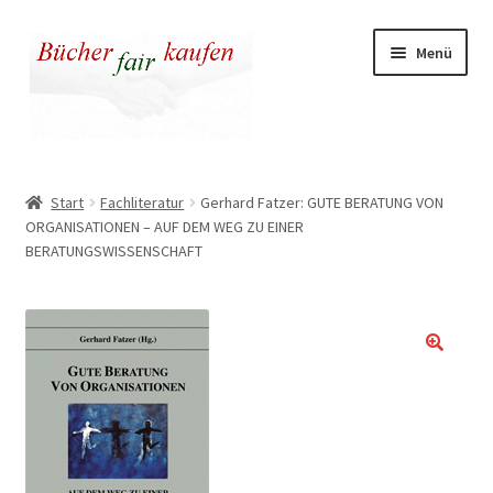
Zur
Zum
Menü
Navigation
Inhalt
springen
springen
Unser fairer Buchladen
Start
Fachliteratur
Gerhard Fatzer: GUTE BERATUNG VON
ORGANISATIONEN – AUF DEM WEG ZU EINER
Kasse
BERATUNGSWISSENSCHAFT
Warenkorb
Warum fair kaufen