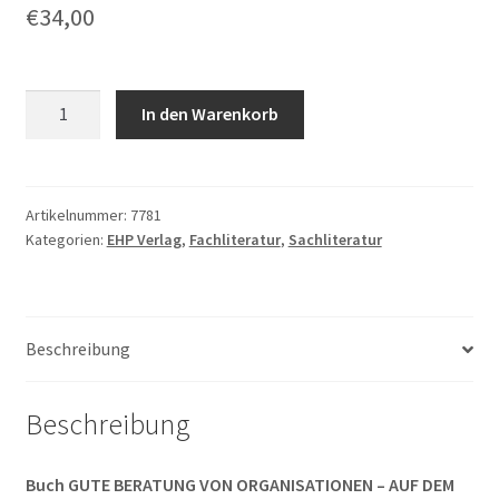
€
34,00
Gerhard
In den Warenkorb
Fatzer:
GUTE
BERATUNG
VON
Artikelnummer:
7781
Kategorien:
EHP Verlag
,
Fachliteratur
,
Sachliteratur
ORGANISATIONEN
-
AUF
DEM
Beschreibung
WEG
ZU
EINER
Beschreibung
BERATUNGSWISSENSCHAFT
Menge
Buch GUTE BERATUNG VON ORGANISATIONEN – AUF DEM