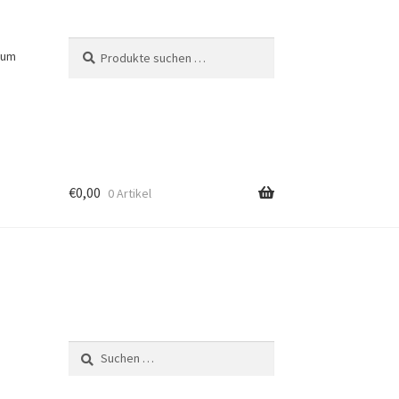
Suchen
Suchen
sum
nach:
€
0,00
0 Artikel
Suchen
nach: