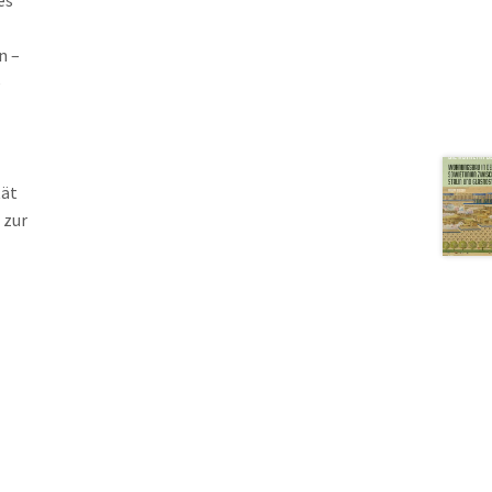
es
n –
e
tät
 zur