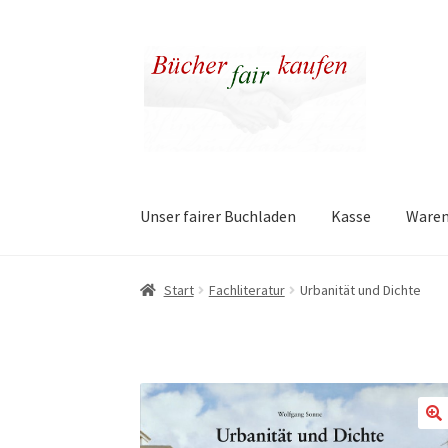
Zur
Zum
Navigation
Inhalt
springen
springen
Unser fairer Buchladen
Kasse
Ware
Start
Fachliteratur
Urbanität und Dichte