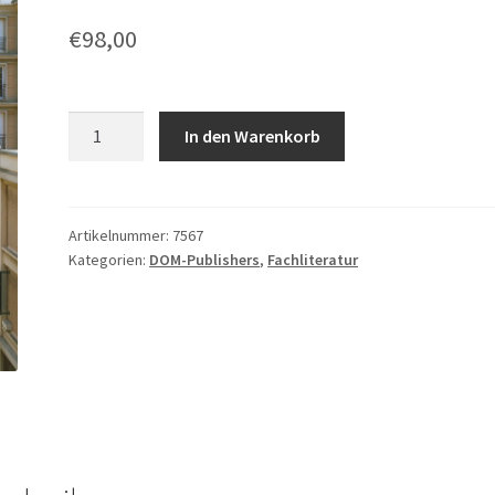
€
98,00
Urbanität
In den Warenkorb
und
Dichte
Menge
Artikelnummer:
7567
Kategorien:
DOM-Publishers
,
Fachliteratur