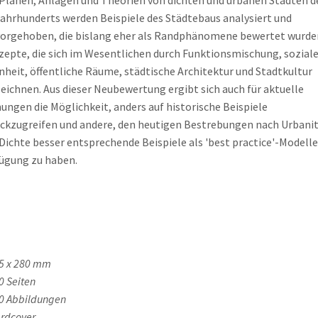
Plänen, Anlagen und Theorien von dichten und urbanen Städten d
Jahrhunderts werden Beispiele des Städtebaus analysiert und
orgehoben, die bislang eher als Randphänomene bewertet wurde
epte, die sich im Wesentlichen durch Funktionsmischung, sozial
nheit, öffentliche Räume, städtische Architektur und Stadtkultur
eichnen. Aus dieser Neubewertung ergibt sich auch für aktuelle
ungen die Möglichkeit, anders auf historische Beispiele
ckzugreifen und andere, den heutigen Bestrebungen nach Urbani
Dichte besser entsprechende Beispiele als 'best practice'-Modelle
ügung zu haben.
5 x 280 mm
0 Seiten
0 Abbildungen
rdcover