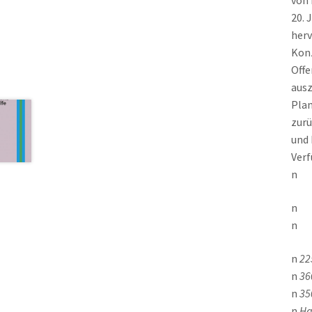
von 
20. 
herv
Konz
Offe
ausz
Plan
zurü
und 
Verf
n
n
n
n
22
n
36
n
35
n
Ha