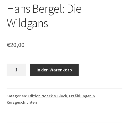
Hans Bergel: Die
Wildgans
€
20,00
Hans
In den Warenkorb
Bergel:
Die
Wildgans
Menge
Kategorien:
Edition Noack & Block
,
Erzählungen &
Kurzgeschichten