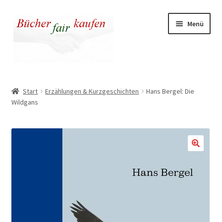
Zur
Zum
Menü
Navigation
Inhalt
springen
springen
Unser fairer Buchladen
Start
Erzählungen & Kurzgeschichten
Hans Bergel: Die
Wildgans
Kasse
Warenkorb
Warum fair kaufen