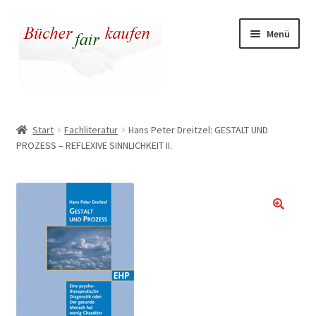
Zur
Zum
Menü
Navigation
Inhalt
springen
springen
Unser fairer Buchladen
Start
Fachliteratur
Hans Peter Dreitzel: GESTALT UND
PROZESS – REFLEXIVE SINNLICHKEIT II.
Kasse
Warenkorb
Warum fair kaufen