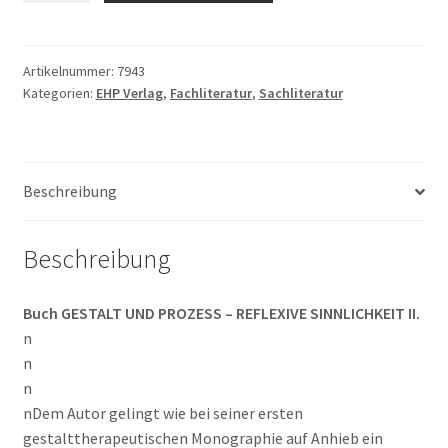
Dreitzel:
GESTALT
UND
Artikelnummer:
7943
Kategorien:
EHP Verlag
,
Fachliteratur
,
Sachliteratur
PROZESS
-
REFLEXIVE
SINNLICHKEIT
Beschreibung
II.
Menge
Beschreibung
Buch GESTALT UND PROZESS – REFLEXIVE SINNLICHKEIT II.
n
n
n
nDem Autor gelingt wie bei seiner ersten
gestalttherapeutischen Monographie auf Anhieb ein