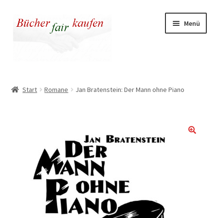
Zur
Zum
Menü
Navigation
Inhalt
springen
springen
Unser fairer Buchladen
Start
Romane
Jan Bratenstein: Der Mann ohne Piano
Kasse
Warenkorb
Warum fair kaufen