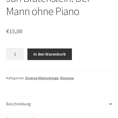
Mann ohne Piano
€
15,00
Jan
In den Warenkorb
Bratenstein:
Der
Mann
ohne
Kategorien:
Diverse Kleinverlage
,
Romane
Piano
Menge
Beschreibung