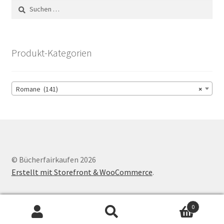
Suchen
nach:
Produkt-Kategorien
Romane (141)
×
© Bücherfairkaufen 2026
Erstellt mit Storefront & WooCommerce
.
0
Suchen
Suchen