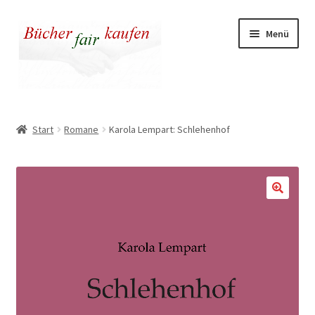
Zur
Zum
Menü
Navigation
Inhalt
springen
springen
Unser fairer Buchladen
Start
Romane
Karola Lempart: Schlehenhof
Kasse
Warenkorb
Warum fair kaufen