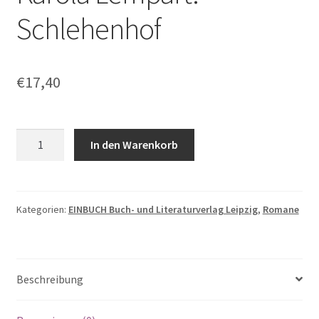
Schlehenhof
€
17,40
Karola
In den Warenkorb
Lempart:
Schlehenhof
Menge
Kategorien:
EINBUCH Buch- und Literaturverlag Leipzig
,
Romane
Beschreibung