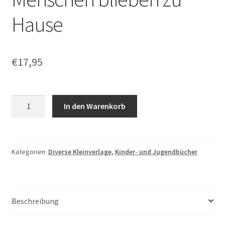
Hause
€
17,95
Kitty
In den Warenkorb
O'Meara:
Und
die
Menschen
Kategorien:
Diverse Kleinverlage
,
Kinder- und Jugendbücher
blieben
zu
Hause
Beschreibung
Menge