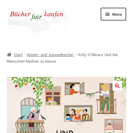
Zur
Zum
Menü
Navigation
Inhalt
springen
springen
Unser fairer Buchladen
Start
Kinder- und Jugendbücher
Kitty O’Meara: Und die
Menschen blieben zu Hause
Kasse
Warenkorb
Warum fair kaufen