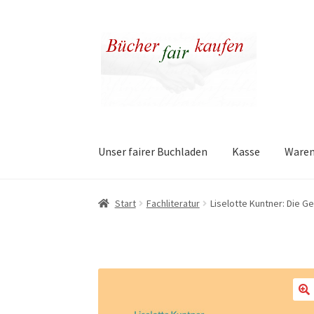
Zur
Zum
Navigation
Inhalt
springen
springen
Unser fairer Buchladen
Kasse
Ware
Start
Fachliteratur
Liselotte Kuntner: Die G