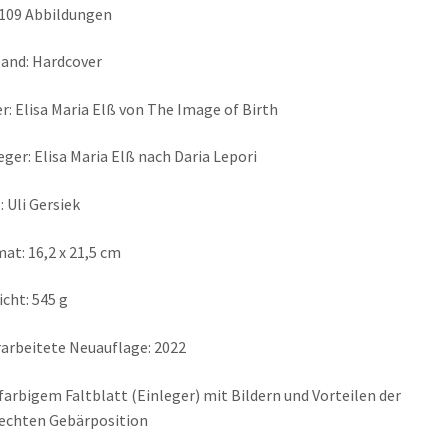
109 Abbildungen
and: Hardcover
r: Elisa Maria Elß von The Image of Birth
eger: Elisa Maria Elß nach Daria Lepori
: Uli Gersiek
at: 16,2 x 21,5 cm
cht: 545 g
arbeitete Neuauflage: 2022
farbigem Faltblatt (Einleger) mit Bildern und Vorteilen der
echten Gebärposition