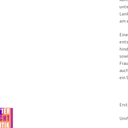
unte
Lank
am e
Eine
ents
hind
sowi
Frau
auch
ein S
Erst
Umfa