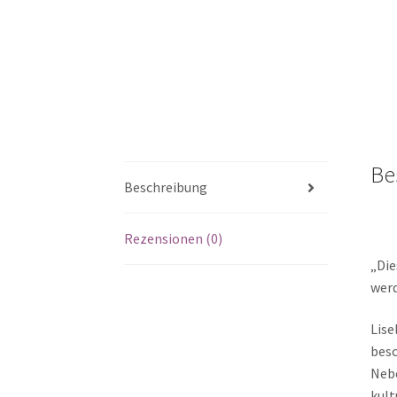
Be
Beschreibung
Rezensionen (0)
„Die
wer
Lise
besc
Nebe
kult