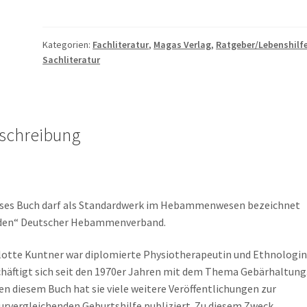
Die
Gebärhaltung
der
Kategorien:
Fachliteratur
,
Magas Verlag
,
Ratgeber/Lebenshilf
Sachliteratur
Frau
-
Schwangerschaft
und
Geburt
schreibung
aus
geschichtlicher,
völkerkundlicher
und
ses Buch darf als Standardwerk im Hebammenwesen bezeichnet
medizinischer
den“ Deutscher Hebammenverband.
Sicht
Menge
lotte Kuntner war diplomierte Physiotherapeutin und Ethnologin.
häftigt sich seit den 1970er Jahren mit dem Thema Gebärhaltung
n diesem Buch hat sie viele weitere Veröffentlichungen zur
urvergleichenden Geburtshilfe publiziert. Zu diesem Zweck