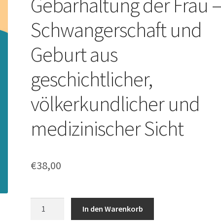
Gebärhaltung der Frau 
Schwangerschaft und
Geburt aus
geschichtlicher,
völkerkundlicher und
medizinischer Sicht
€
38,00
Liselotte
In den Warenkorb
Kuntner: