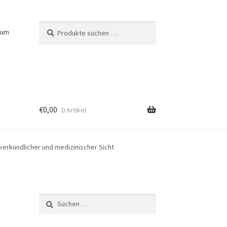
Suchen
Suchen
sum
nach:
€
0,00
0 Artikel
kerkundlicher und medizinischer Sicht
Suchen
nach: