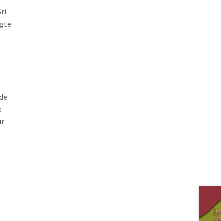
ri
agte
nde
e
ur