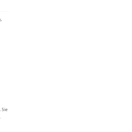
e
,
 Sie
.