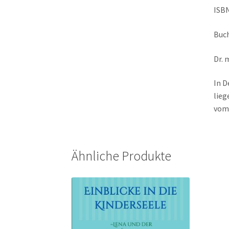
ISBN
Buch
Dr. 
In D
lieg
vom 
Ähnliche Produkte