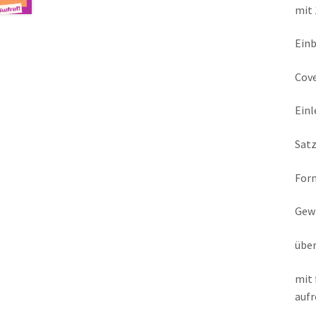
mit 
Einb
Cove
Einl
Satz
Form
Gewi
über
mit 
aufr