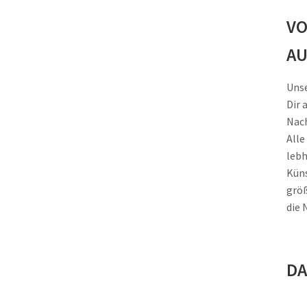
VO
AU
Unse
Dir 
Nach
Alle
lebh
Küns
größ
die 
DA