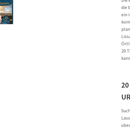
Die 
die 
ein 
komm
plan
Liss
Örtl
20 T
kann
20
UR
Such
Lass
über