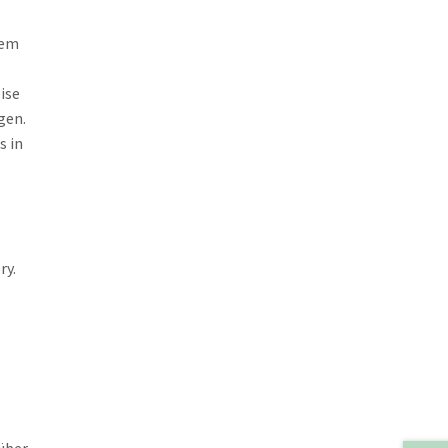
sem
ise
gen.
s in
ry.