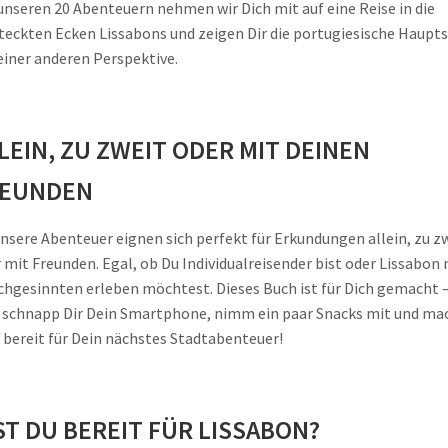
unseren 20 Abenteuern nehmen wir Dich mit auf eine Reise in die
teckten Ecken Lissabons und zeigen Dir die portugiesische Haupt
einer anderen Perspektive.
LEIN, ZU ZWEIT ODER MIT DEINEN
REUNDEN
unsere Abenteuer eignen sich perfekt für Erkundungen allein, zu z
 mit Freunden. Egal, ob Du Individualreisender bist oder Lissabon 
chgesinnten erleben möchtest. Dieses Buch ist für Dich gemacht 
 schnapp Dir Dein Smartphone, nimm ein paar Snacks mit und ma
 bereit für Dein nächstes Stadtabenteuer!
ST DU BEREIT FÜR LISSABON?