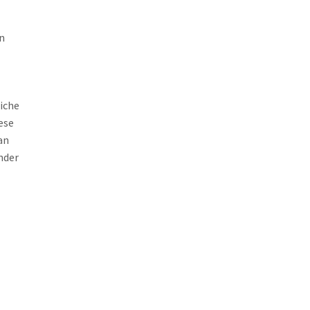
n
iche
ese
an
nder