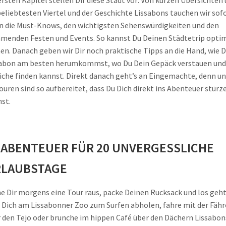
ersten Kapitel stellen Dir diese Stadt vor: Von kurzen Übersichten
beliebtesten Viertel und der Geschichte Lissabons tauchen wir sof
in die Must-Knows, den wichtigsten Sehenswürdigkeiten und den
enden Festen und Events. So kannst Du Deinen Städtetrip opti
en. Danach geben wir Dir noch praktische Tipps an die Hand, wie D
abon am besten herumkommst, wo Du Dein Gepäck verstauen und
iche finden kannst. Direkt danach geht’s an Eingemachte, denn u
ouren sind so aufbereitet, dass Du Dich direkt ins Abenteuer stürz
st.
 ABENTEUER FÜR 20 UNVERGESSLICHE
LAUBSTAGE
e Dir morgens eine Tour raus, packe Deinen Rucksack und los geht
 Dich am Lissabonner Zoo zum Surfen abholen, fahre mit der Fähr
 den Tejo oder brunche im hippen Café über den Dächern Lissabon