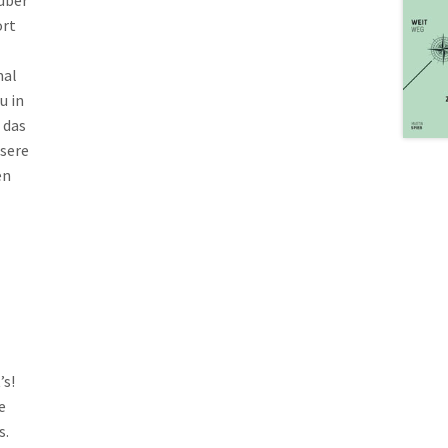
 über
ort
mal
u in
 das
nsere
en
’s!
e
s.