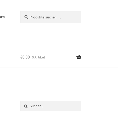
Suchen
Suchen
sum
nach:
€
0,00
0 Artikel
Suchen
nach: