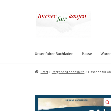
Zur
Zum
Navigation
Inhalt
springen
springen
Unser fairer Buchladen
Kasse
Ware
Start
Ratgeber/Lebenshilfe
Lissabon für A