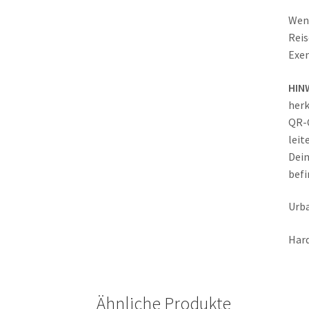
Wenn
Reis
Exem
HIN
herk
QR-C
leit
Dein
befi
Urb
Har
Ähnliche Produkte