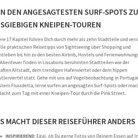
N DEN ANGESAGTESTEN SURF-SPOTS Z
SGIEBIGEN KNEIPEN-TOUREN
re 17 Kapitel führen Dich durch mehr als zehn Stadtteile und ver
alle praktischen Reisetipps von Sightseeing über Shopping und
tleben bis hin zu den besten Airbnb, Hostels und Ferienwohnung
 Abenteuer finden in Lissabons berühmten Stadtteilen wie der
aften Altstadt, dem trendigen Hafenviertel oder dem hippen
tlerviertel statt. Gehe mit uns auf Vogelbeobachtung in Portuga
tem Flussdelta, lerne surfen an angesagten Surf-Spots oder mac
Nacht zum Tag mit einer Kneipen-Tour durch die Pink Street.
S MACHT DIESER REISEFÜHRER ANDERS
INSPIRIEREND
: Egal, ob Du gerne Fotos von Deinem Essen auf I