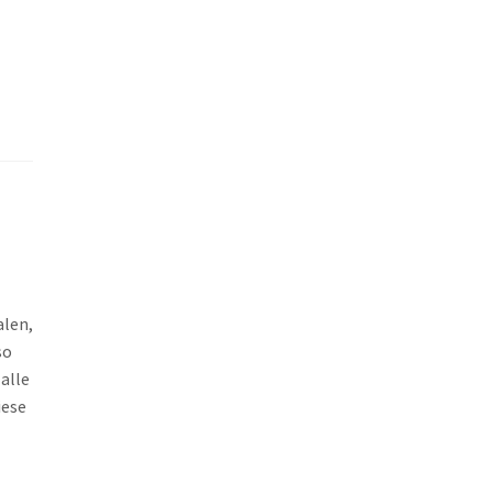
alen,
so
alle
iese