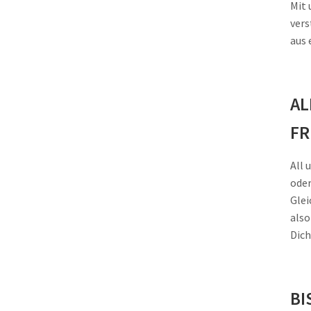
Mit 
vers
aus 
AL
F
All 
oder
Glei
also
Dich
BI