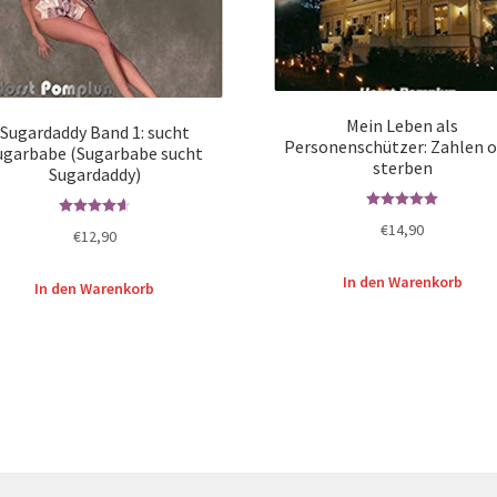
Mein Leben als
Sugardaddy Band 1: sucht
Personenschützer: Zahlen o
ugarbabe (Sugarbabe sucht
sterben
Sugardaddy)
Bewertet mit
Bewertet mit
€
14,90
€
12,90
5.00
von 5
4.67
von 5
In den Warenkorb
In den Warenkorb