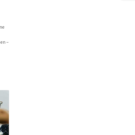
öne
ben –