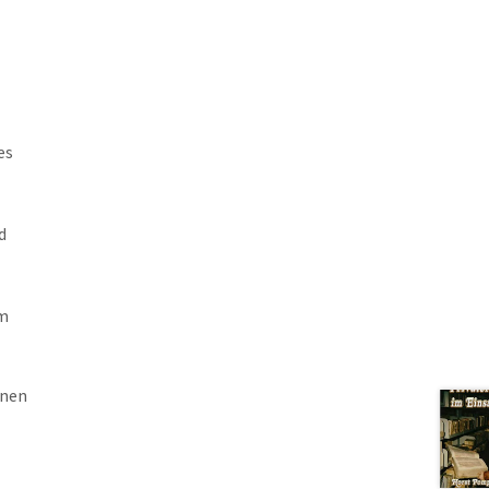
es
d
em
inen