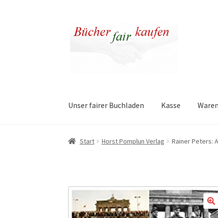
Zur
Zum
Navigation
Inhalt
springen
springen
Unser fairer Buchladen
Kasse
Ware
Start
Horst Pomplun Verlag
Rainer Peters: A