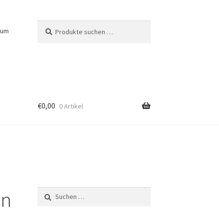
Suchen
Suchen
sum
nach:
€
0,00
0 Artikel
in
Suchen
nach: