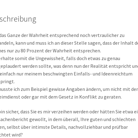
schreibung
as Ganze der Wahrheit entsprechend noch vertraulicher zu
ndeln, kann und muss ich an dieser Stelle sagen, dass der Inhalt d
es nur zu 80 Prozent der Wahrheit entsprechen.
erhalte somit die Ungewissheit, falls doch etwas zu genau
eplaudert werden sollte, was denn nun der Realität entspricht un
einfach nur meinem beschwingten Einfalls- und Ideenreichtum
pringt.
usste ich zum Beispiel gewisse Angaben ändern, um nicht mit d
imdienst oder gar mit dem Gesetz in Konflikt zu geraten.
bin sicher, dass Sie es mir verzeihen werden oder hätten Sie etwa e
achenbericht gewollt, in dem überall, Ihre guten und schlechten
en, selbst über intimste Details, nachvollziehbar und prüfbar
chtet wird?