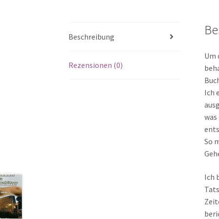
Be
Beschreibung
Um d
Rezensionen (0)
beha
Buch
Ich 
ausg
was 
ents
So m
Gehe
Ich 
Tats
Zeit
beri