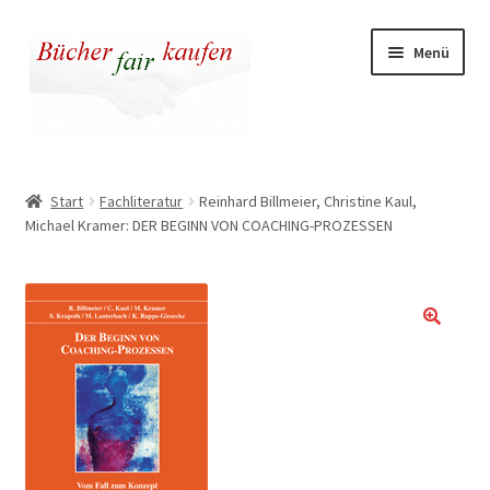
Zur
Zum
Menü
Navigation
Inhalt
springen
springen
Unser fairer Buchladen
Start
Fachliteratur
Reinhard Billmeier, Christine Kaul,
Michael Kramer: DER BEGINN VON COACHING-PROZESSEN
Kasse
Warenkorb
Warum fair kaufen