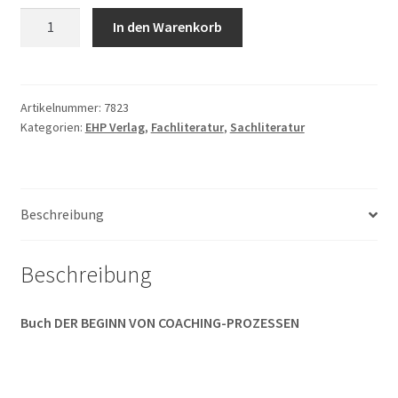
Reinhard
In den Warenkorb
Billmeier,
Christine
Kaul,
Michael
Artikelnummer:
7823
Kategorien:
EHP Verlag
,
Fachliteratur
,
Sachliteratur
Kramer:
DER
BEGINN
VON
Beschreibung
COACHING-
PROZESSEN
Menge
Beschreibung
Buch
DER BEGINN VON COACHING-PROZESSEN