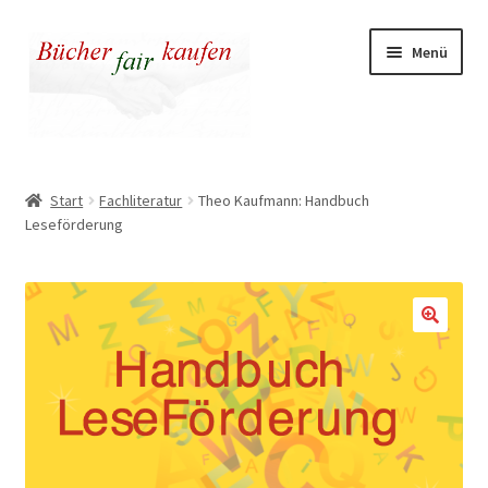
Zur
Zum
Menü
Navigation
Inhalt
springen
springen
Unser fairer Buchladen
Start
Fachliteratur
Theo Kaufmann: Handbuch
Leseförderung
Kasse
Warenkorb
Warum fair kaufen