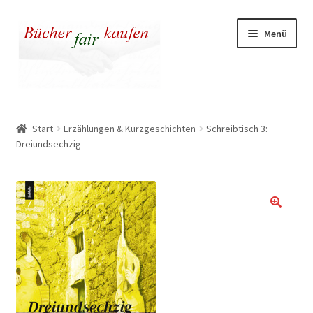
Zur
Zum
Menü
Navigation
Inhalt
springen
springen
Unser fairer Buchladen
Start
Erzählungen & Kurzgeschichten
Schreibtisch 3:
Dreiundsechzig
Kasse
Warenkorb
Warum fair kaufen