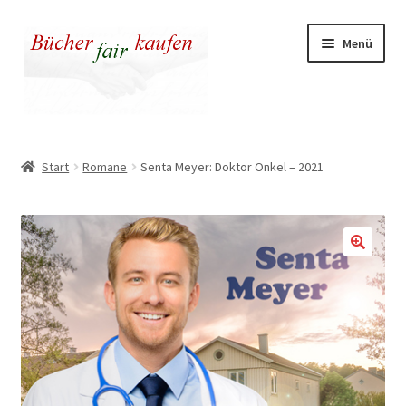
Zur
Zum
Menü
Navigation
Inhalt
springen
springen
Unser fairer Buchladen
Start
Romane
Senta Meyer: Doktor Onkel – 2021
Kasse
Warenkorb
Warum fair kaufen