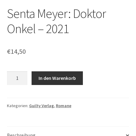
Senta Meyer: Doktor
Onkel – 2021
€
14,50
Senta
In den Warenkorb
Meyer:
Doktor
Onkel
-
Kategorien:
Guilty Verlag
,
Romane
2021
Menge
Beschreibung