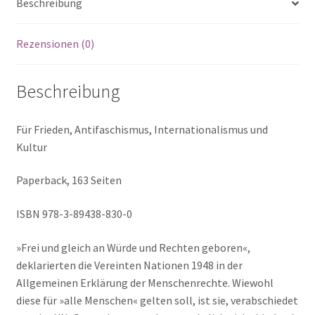
Beschreibung
Erkämpft
das
Menschenrecht!
Rezensionen (0)
Menge
Beschreibung
Für Frieden, Antifaschismus, Internationalismus und
Kultur
Paperback, 163 Seiten
ISBN 978-3-89438-830-0
»Frei und gleich an Würde und Rechten geboren«,
deklarierten die Vereinten Nationen 1948 in der
Allgemeinen Erklärung der Menschenrechte. Wiewohl
diese für »alle Menschen« gelten soll, ist sie, verabschiedet