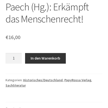
Paech (Hg.): Erkämpft
das Menschenrecht!
€
16,00
Sevim
In den Warenkorb
Dağdelen
/
Annette
Groth
Kategorien:
Historisches/Deutschland
,
PapyRossa Verlag
,
Sachliteratur
/
Norman
Paech
(Hg.):