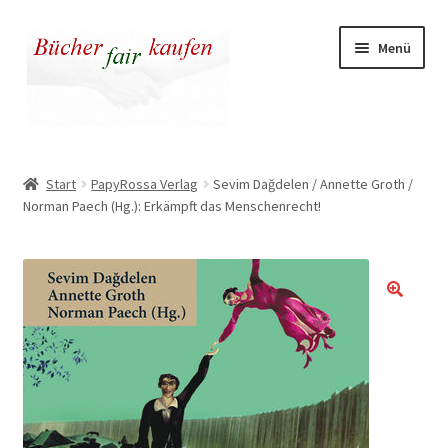
Zur
Zum
Menü
Navigation
Inhalt
springen
springen
Unser fairer Buchladen
Start
PapyRossa Verlag
Sevim Dağdelen / Annette Groth /
Norman Paech (Hg.): Erkämpft das Menschenrecht!
Kasse
Warenkorb
Warum fair kaufen