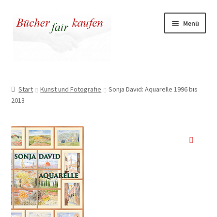
Zur
Zum
Menü
Navigation
Inhalt
springen
springen
Unser fairer Buchladen
Start
Kunst und Fotografie
Sonja David: Aquarelle 1996 bis
2013
Kasse
Warenkorb
Warum fair kaufen
🔍